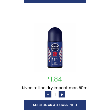
1.84
€
nivea roll on dry impact men 50ml
-
+
ADICIONAR AO CARRINHO