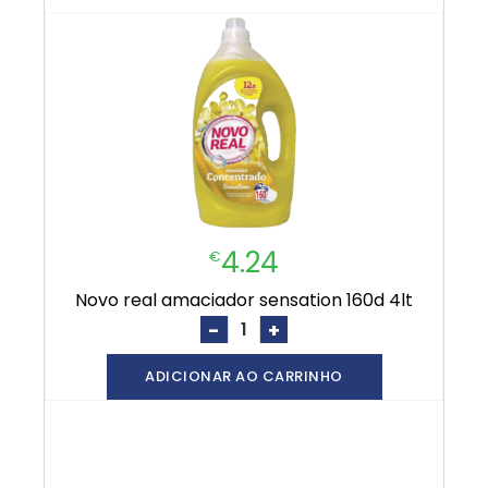
4.24
€
novo real amaciador sensation 160d 4lt
-
+
ADICIONAR AO CARRINHO