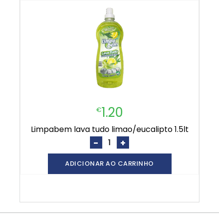
1.20
€
limpabem lava tudo limao/eucalipto 1.5lt
-
+
ADICIONAR AO CARRINHO