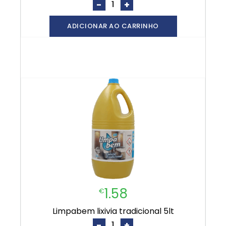
-
+
ADICIONAR AO CARRINHO
1.58
€
limpabem lixivia tradicional 5lt
-
+