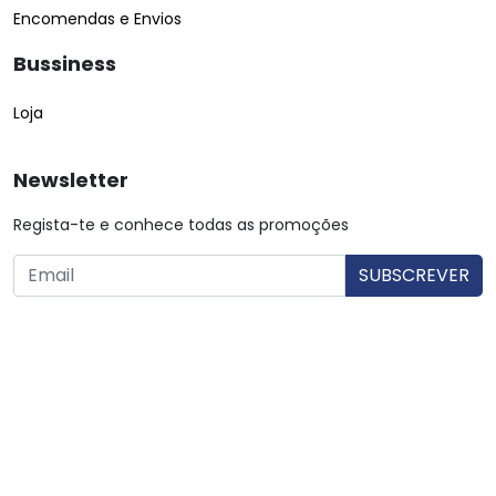
Encomendas e Envios
Bussiness
Loja
Newsletter
Regista-te e conhece todas as promoções
O utilizador consente a utilização dos dados. Mais informações:
Política de Privacidade.
© Copyright 2026 Saibarato por
digital connection
, Todos
os direitos reservados
|
Termos e condições
Política de Privacidade