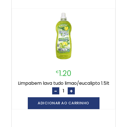
1.20
€
limpabem lava tudo limao/eucalipto 1.5lt
-
+
ADICIONAR AO CARRINHO