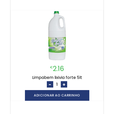
2.16
€
limpabem lixivia forte 5lt
-
+
ADICIONAR AO CARRINHO