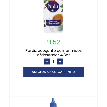
1.52
€
perdiz adoçante comprimidos
c/doseador 4.8gr
-
+
ADICIONAR AO CARRINHO