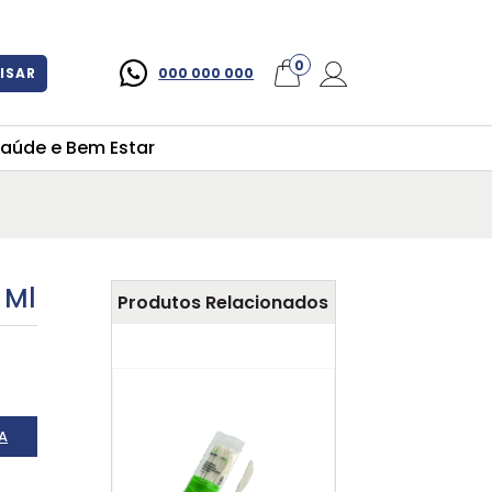
×
0
ISAR
000 000 000
aúde e Bem Estar
 Ml
Produtos Relacionados
A