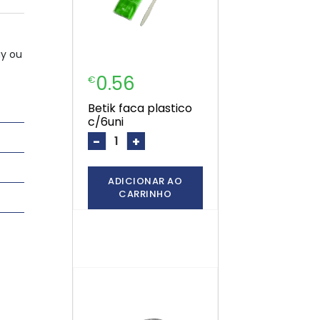
ay ou
0.56
€
betik faca plastico
c/6uni
-
+
ADICIONAR AO
CARRINHO