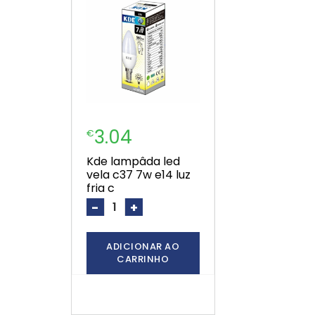
3.04
€
kde lampâda led
vela c37 7w e14 luz
fria c
-
+
ADICIONAR AO
CARRINHO