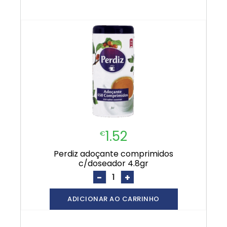
1.52
€
perdiz adoçante comprimidos
c/doseador 4.8gr
-
+
ADICIONAR AO CARRINHO