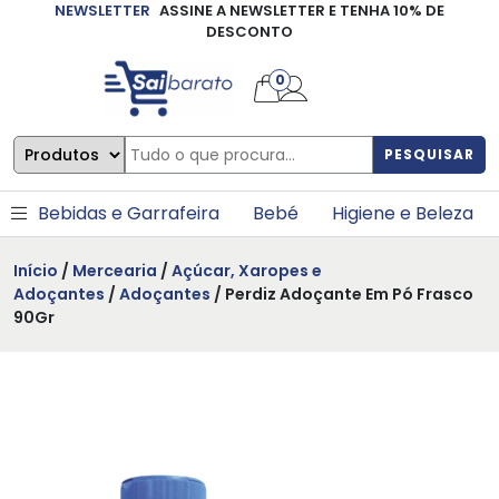
NEWSLETTER
ASSINE A NEWSLETTER E TENHA 10% DE
×
DESCONTO
0
PESQUISAR
Bebidas e Garrafeira
Bebé
Higiene e Beleza
Início
/
Mercearia
/
Açúcar, Xaropes e
Adoçantes
/
Adoçantes
/ Perdiz Adoçante Em Pó Frasco
90Gr