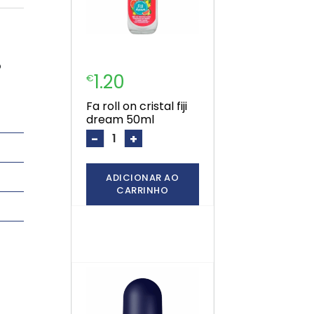
o
1.20
€
fa roll on cristal fiji
dream 50ml
-
+
ADICIONAR AO
CARRINHO