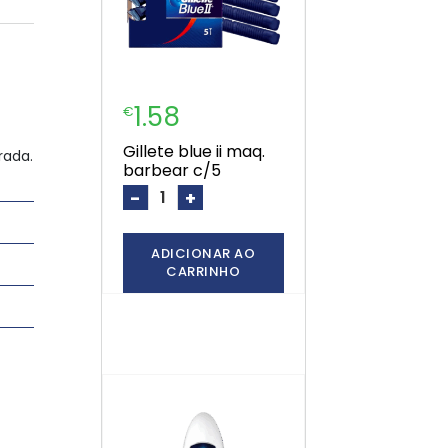
1.58
€
gillete blue ii maq.
rada.
barbear c/5
-
+
ADICIONAR AO
CARRINHO