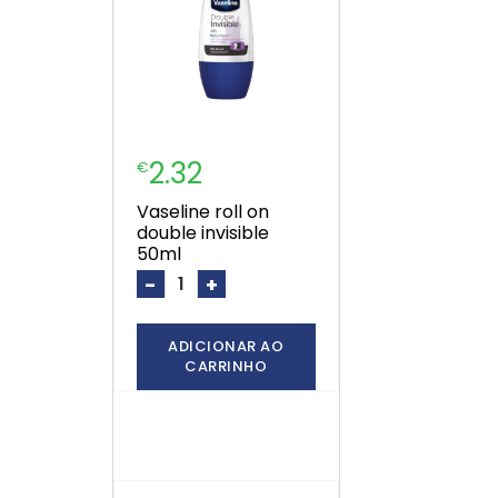
2.32
€
vaseline roll on
double invisible
50ml
-
+
ADICIONAR AO
CARRINHO