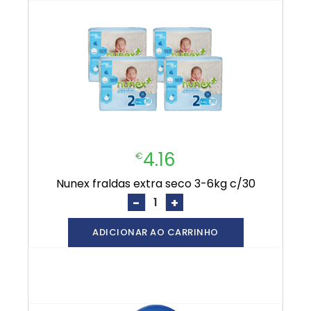
4.16
€
nunex fraldas extra seco 3-6kg c/30
-
+
ADICIONAR AO CARRINHO