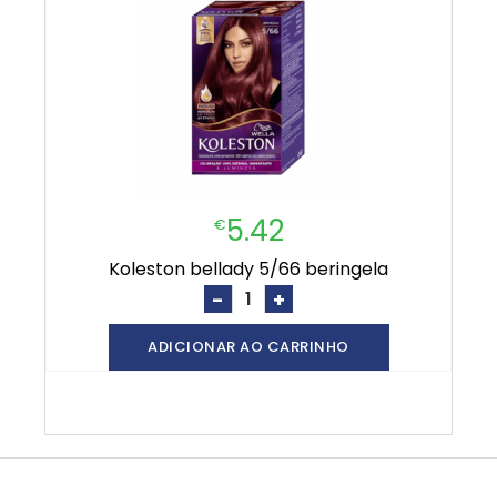
5.42
€
koleston bellady 5/66 beringela
-
+
ADICIONAR AO CARRINHO