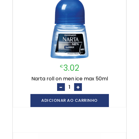
3.02
€
narta roll on men ice max 50ml
-
+
ADICIONAR AO CARRINHO