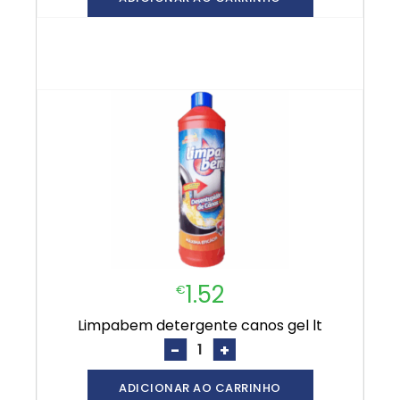
1.52
€
limpabem detergente canos gel lt
-
+
ADICIONAR AO CARRINHO