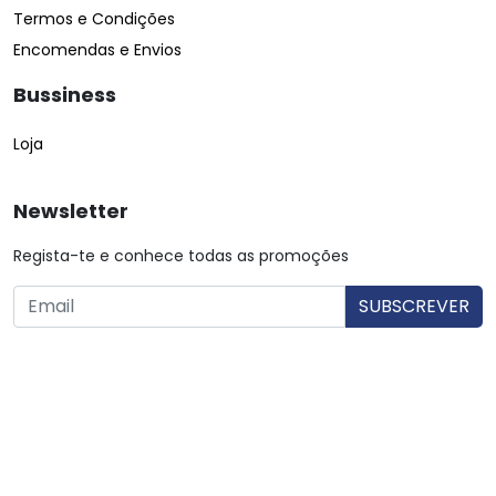
Termos e Condições
Encomendas e Envios
Bussiness
Loja
Newsletter
Regista-te e conhece todas as promoções
O utilizador consente a utilização dos dados. Mais informações:
Política de Privacidade.
© Copyright 2026 Saibarato por
digital connection
, Todos
os direitos reservados