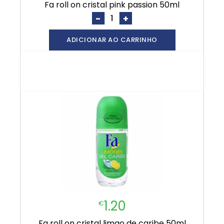
fa roll on cristal pink passion 50ml
-
+
ADICIONAR AO CARRINHO
1.20
€
fa roll on cristal limao de caribe 50ml