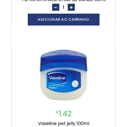
-
+
ADICIONAR AO CARRINHO
1.42
€
vaseline pet jelly 100ml