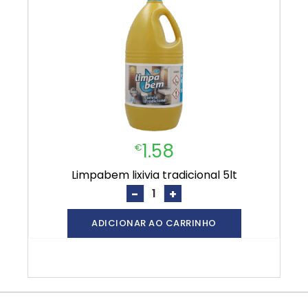
1.58
€
limpabem lixivia tradicional 5lt
-
+
ADICIONAR AO CARRINHO