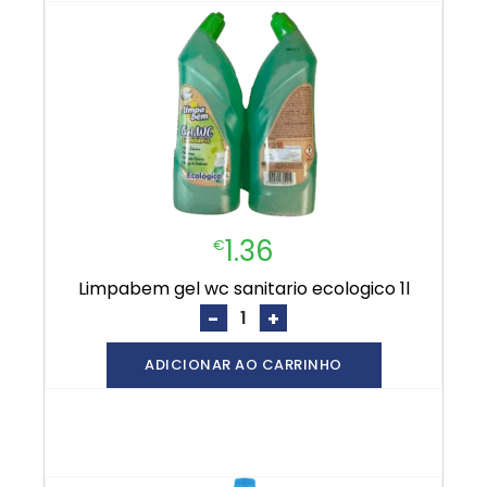
1.36
€
limpabem gel wc sanitario ecologico 1l
-
+
ADICIONAR AO CARRINHO