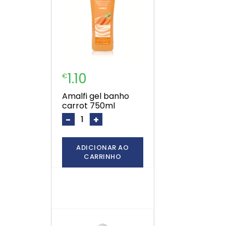
1.10
€
amalfi gel banho
carrot 750ml
-
+
ADICIONAR AO
CARRINHO