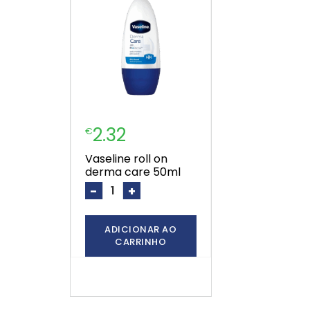
2.32
€
vaseline roll on
derma care 50ml
-
+
ADICIONAR AO
CARRINHO