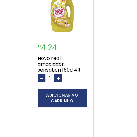
4.24
€
novo real
amaciador
sensation 160d 4lt
-
+
ADICIONAR AO
CARRINHO