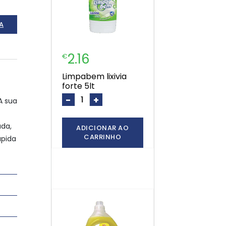
A
2.16
€
limpabem lixivia
forte 5lt
-
+
A sua
ada,
ADICIONAR AO
CARRINHO
ápida