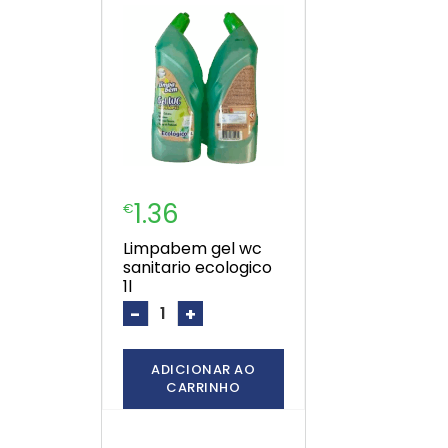
1.36
€
limpabem gel wc
sanitario ecologico
1l
-
+
ADICIONAR AO
CARRINHO