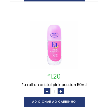
1.20
€
fa roll on cristal pink passion 50ml
-
+
ADICIONAR AO CARRINHO