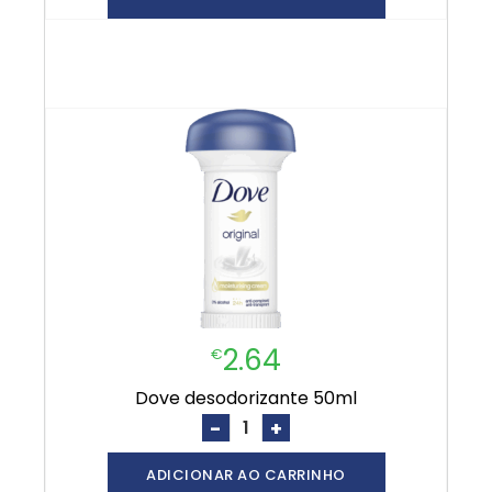
2.64
€
dove desodorizante 50ml
-
+
ADICIONAR AO CARRINHO