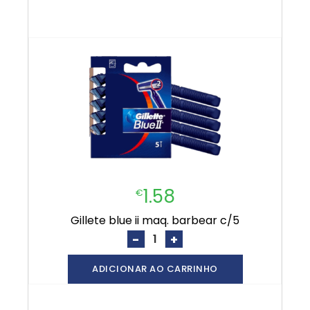
1.58
€
gillete blue ii maq. barbear c/5
-
+
ADICIONAR AO CARRINHO