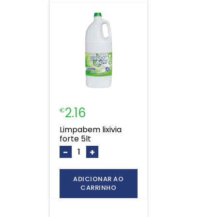
2.16
€
limpabem lixivia
forte 5lt
-
+
ADICIONAR AO
CARRINHO