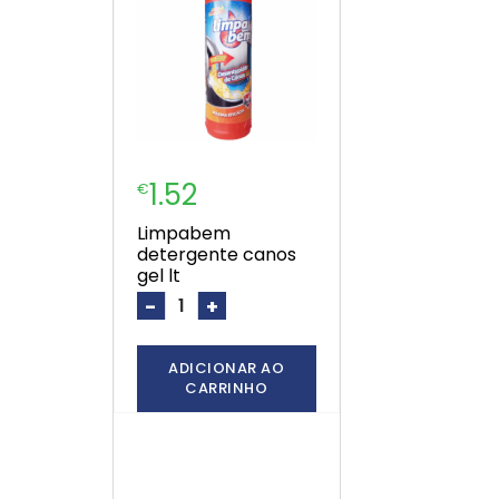
1.52
€
limpabem
detergente canos
gel lt
-
+
ADICIONAR AO
CARRINHO