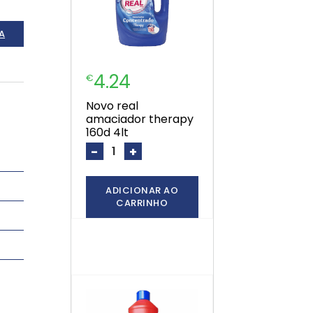
A
4.24
€
novo real
amaciador therapy
160d 4lt
-
+
ADICIONAR AO
CARRINHO