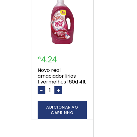
4.24
€
novo real
amaciador lirios
f.vermelhos 160d 4lt
-
+
ADICIONAR AO
CARRINHO