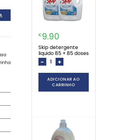
A
9.90
€
skip detergente
liquido 85 + 85 doses
asa
-
+
rinha
ADICIONAR AO
CARRINHO