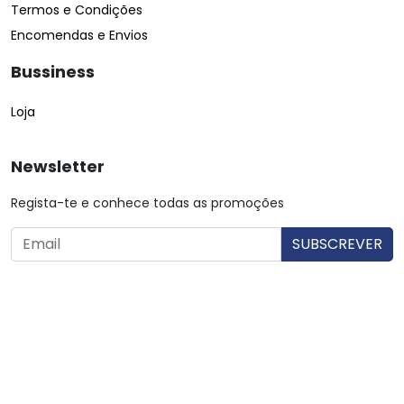
Termos e Condições
Encomendas e Envios
Bussiness
Loja
Newsletter
Regista-te e conhece todas as promoções
O utilizador consente a utilização dos dados. Mais informações:
Política de Privacidade.
© Copyright 2026 Saibarato por
digital connection
, Todos
os direitos reservados