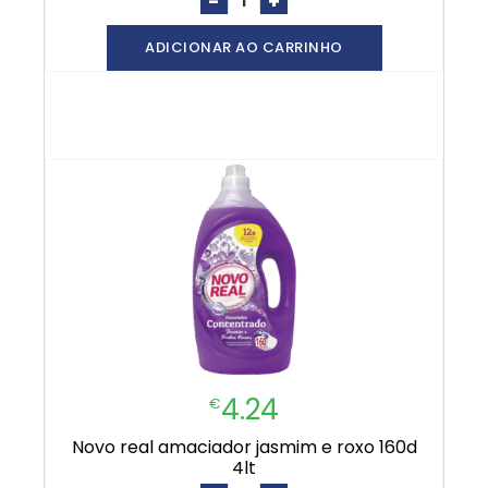
-
+
ADICIONAR AO CARRINHO
4.24
€
novo real amaciador jasmim e roxo 160d
4lt