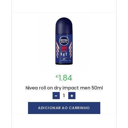
1.84
€
nivea roll on dry impact men 50ml
-
+
ADICIONAR AO CARRINHO