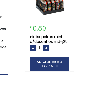
6W
0.80
€
vos,
.
bic isqueiros mini
ue
c/desenhos md-j25
dade
-
+
ADICIONAR AO
CARRINHO