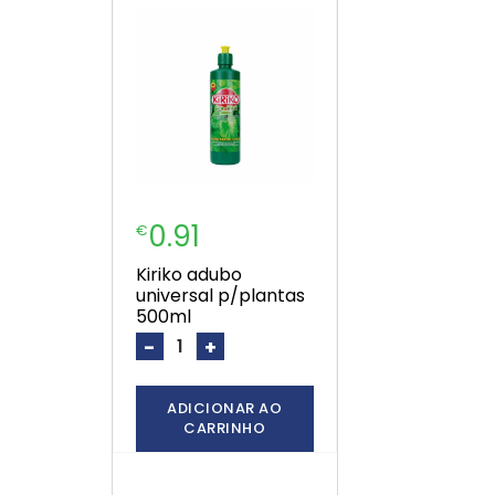
0.91
€
kiriko adubo
universal p/plantas
500ml
-
+
ADICIONAR AO
CARRINHO