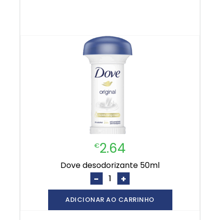
2.64
€
dove desodorizante 50ml
-
+
ADICIONAR AO CARRINHO