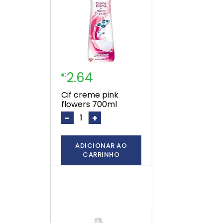
2.64
€
cif creme pink
flowers 700ml
-
+
ADICIONAR AO
CARRINHO