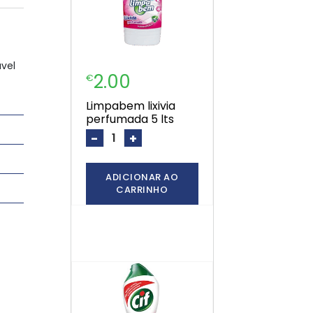
vel
2.00
€
limpabem lixivia
perfumada 5 lts
-
+
ADICIONAR AO
CARRINHO