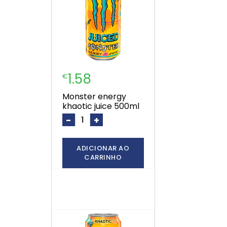
1.58
€
monster energy
khaotic juice 500ml
-
+
ADICIONAR AO
CARRINHO