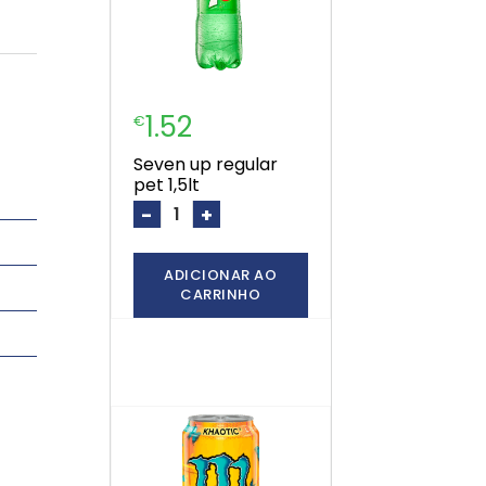
1.52
€
seven up regular
pet 1,5lt
-
+
ADICIONAR AO
CARRINHO