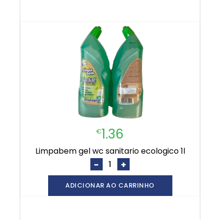
1.36
€
limpabem gel wc sanitario ecologico 1l
-
+
ADICIONAR AO CARRINHO