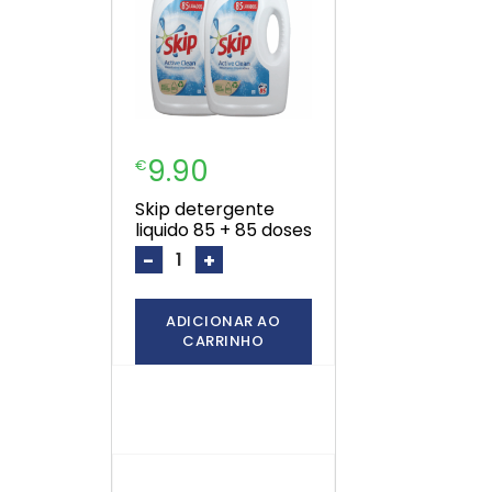
9.90
€
skip detergente
liquido 85 + 85 doses
-
+
ADICIONAR AO
CARRINHO