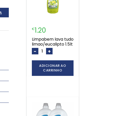
A
1.20
€
limpabem lava tudo
limao/eucalipto 1.5lt
-
+
ADICIONAR AO
CARRINHO