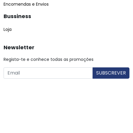
Encomendas e Envios
Bussiness
Loja
Newsletter
Regista-te e conhece todas as promoções
O utilizador consente a utilização dos dados. Mais informações:
Política de Privacidade.
© Copyright 2026 Saibarato por
digital connection
, Todos
os direitos reservados
|
Termos e condições
Política de Privacidade