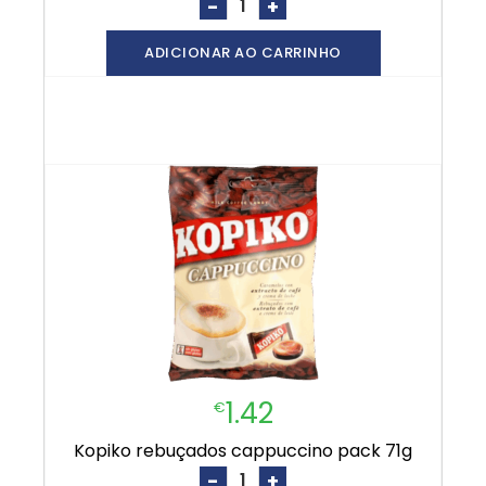
-
+
ADICIONAR AO CARRINHO
1.42
€
kopiko rebuçados cappuccino pack 71g
-
+