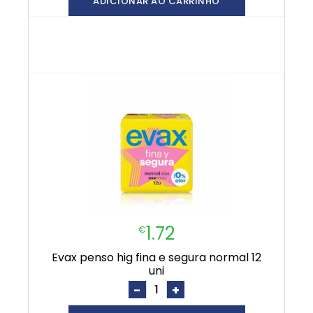
ADICIONAR AO CARRINHO
1.72
€
evax penso hig fina e segura normal 12
uni
-
+