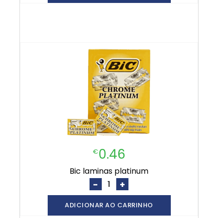
0.46
€
bic laminas platinum
-
+
ADICIONAR AO CARRINHO