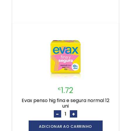
1.72
€
evax penso hig fina e segura normal 12
uni
-
+
ADICIONAR AO CARRINHO