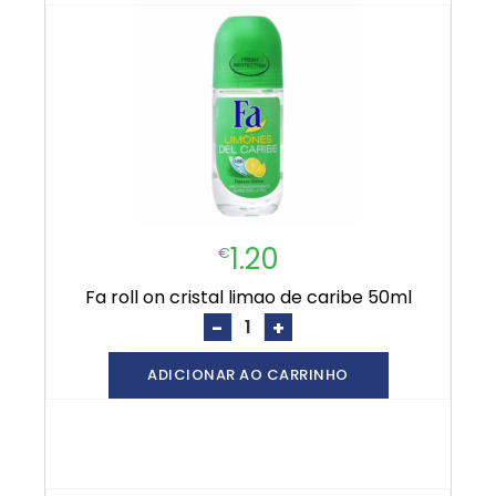
1.20
€
fa roll on cristal limao de caribe 50ml
-
+
ADICIONAR AO CARRINHO