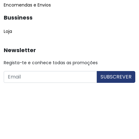
Encomendas e Envios
Bussiness
Loja
Newsletter
Regista-te e conhece todas as promoções
O utilizador consente a utilização dos dados. Mais informações:
Política de Privacidade.
© Copyright 2026 Saibarato por
digital connection
, Todos
os direitos reservados
|
Termos e condições
Política de Privacidade