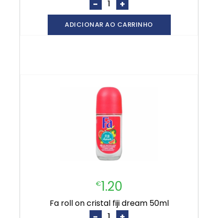
-
+
ADICIONAR AO CARRINHO
1.20
€
fa roll on cristal fiji dream 50ml
-
+