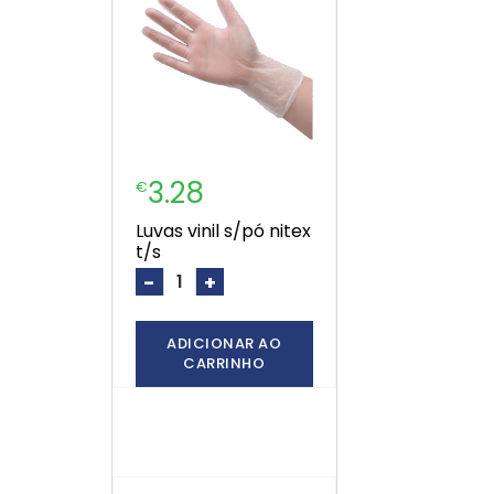
3.28
€
luvas vinil s/pó nitex
t/s
-
+
ADICIONAR AO
CARRINHO