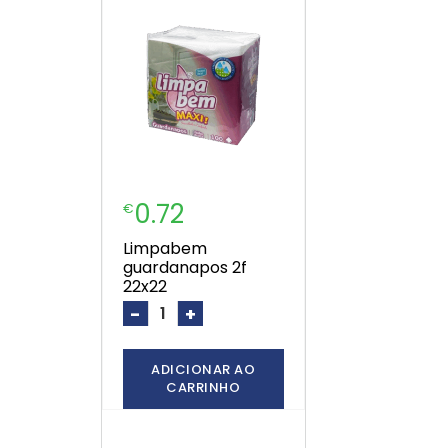
0.72
€
limpabem
guardanapos 2f
22x22
-
+
ADICIONAR AO
CARRINHO