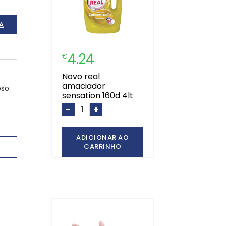
A
4.24
€
novo real
amaciador
oso
sensation 160d 4lt
-
+
ADICIONAR AO
CARRINHO