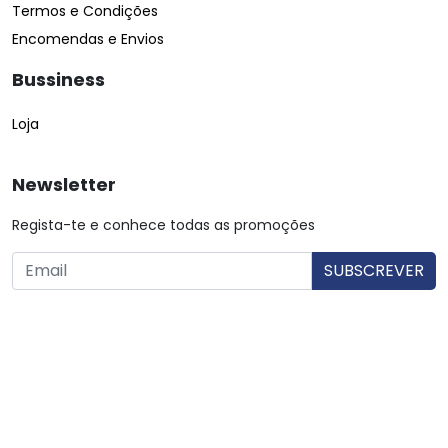
Termos e Condições
Encomendas e Envios
Bussiness
Loja
Newsletter
Regista-te e conhece todas as promoções
O utilizador consente a utilização dos dados. Mais informações:
Política de Privacidade.
© Copyright 2026 Saibarato por
digital connection
, Todos
os direitos reservados