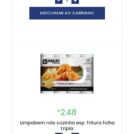
-
+
ADICIONAR AO CARRINHO
2.48
€
limpabem rolo cozinha esp. fritura folha
tripla