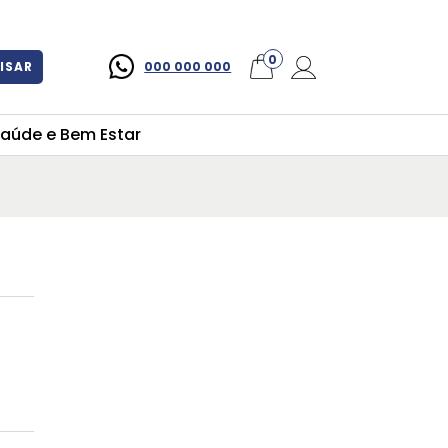
×
0
ISAR
000 000 000
aúde e Bem Estar