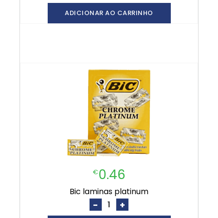
ADICIONAR AO CARRINHO
0.46
€
bic laminas platinum
-
+