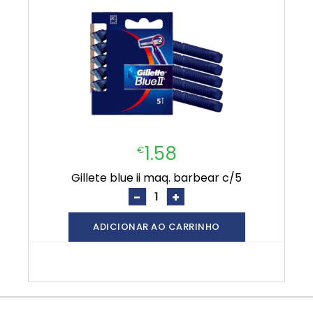
1.58
€
gillete blue ii maq. barbear c/5
-
+
ADICIONAR AO CARRINHO