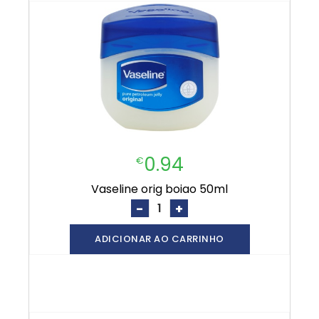
0.94
€
vaseline orig boiao 50ml
-
+
ADICIONAR AO CARRINHO