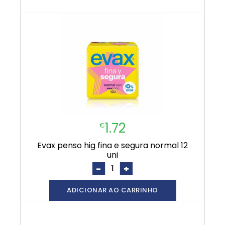
1.72
€
evax penso hig fina e segura normal 12
uni
-
+
ADICIONAR AO CARRINHO