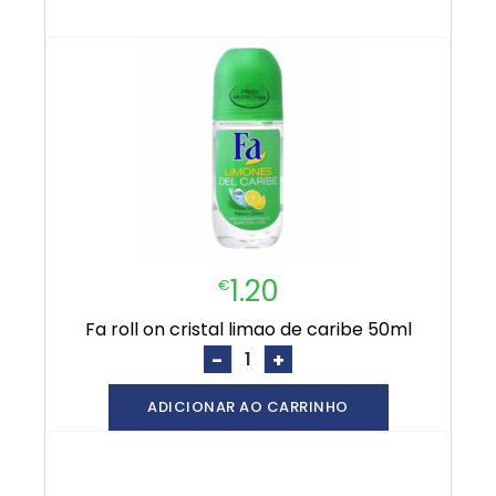
1.20
€
fa roll on cristal limao de caribe 50ml
-
+
ADICIONAR AO CARRINHO