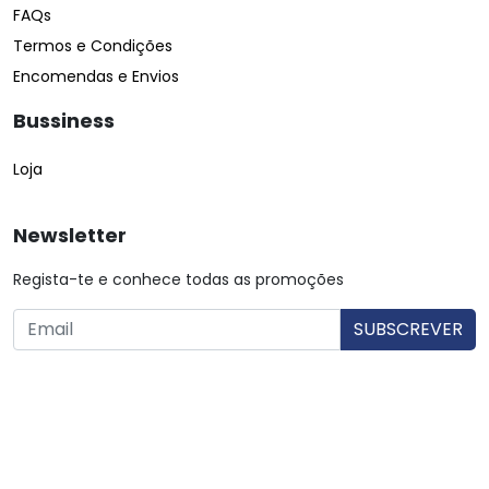
FAQs
Termos e Condições
Encomendas e Envios
Bussiness
Loja
Newsletter
Regista-te e conhece todas as promoções
O utilizador consente a utilização dos dados. Mais informações:
Política de Privacidade.
© Copyright 2026 Saibarato por
digital connection
, Todos