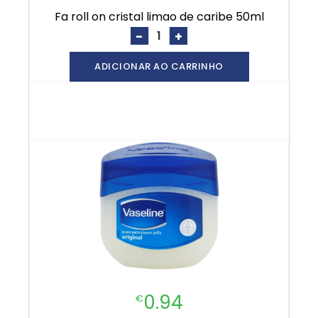
fa roll on cristal limao de caribe 50ml
-
+
ADICIONAR AO CARRINHO
0.94
€