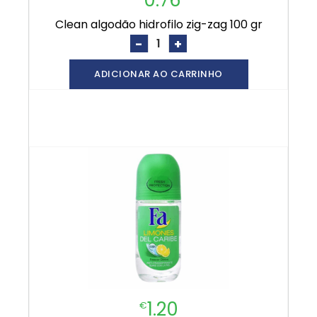
clean algodão hidrofilo zig-zag 100 gr
-
+
ADICIONAR AO CARRINHO
1.20
€