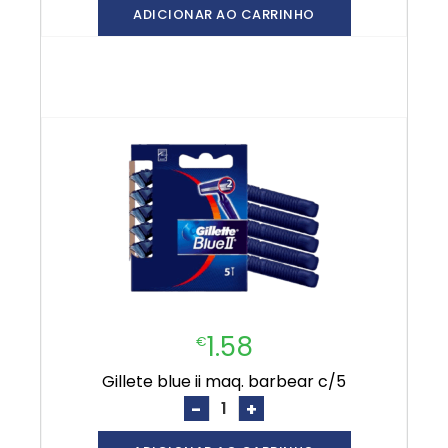
ADICIONAR AO CARRINHO
1.58
€
gillete blue ii maq. barbear c/5
-
+