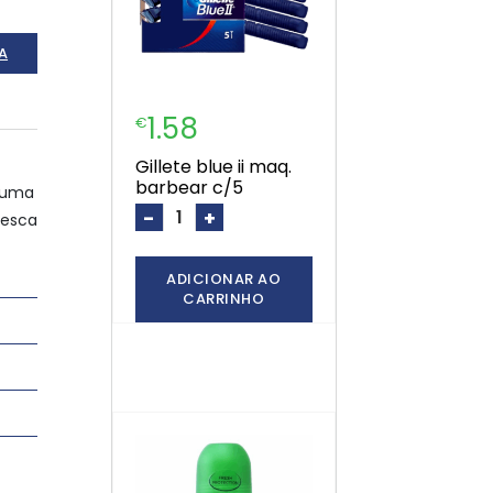
A
1.58
€
gillete blue ii maq.
barbear c/5
e uma
-
+
resca
ADICIONAR AO
CARRINHO