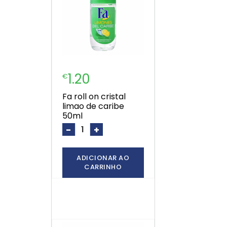
1.20
€
fa roll on cristal
limao de caribe
50ml
-
+
ADICIONAR AO
CARRINHO