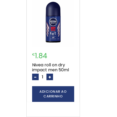
1.84
€
nivea roll on dry
impact men 50ml
-
+
ADICIONAR AO
CARRINHO