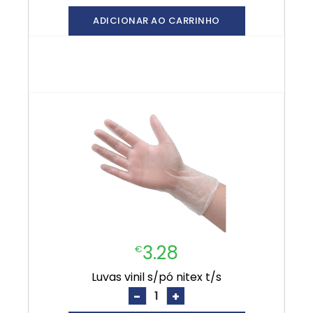
ADICIONAR AO CARRINHO
3.28
€
luvas vinil s/pó nitex t/s
-
+