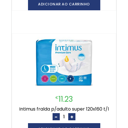
ADICIONAR AO CARRINHO
11.23
€
intimus fralda p/adulto super 120x160 t/l
-
+