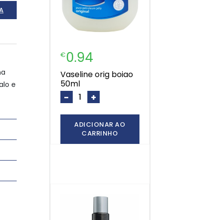
A
0.94
€
na
vaseline orig boiao
50ml
alo e
-
+
ADICIONAR AO
CARRINHO