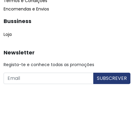
Termos e Condições
Encomendas e Envios
Bussiness
Loja
Newsletter
Regista-te e conhece todas as promoções
O utilizador consente a utilização dos dados. Mais informações:
Política de Privacidade.
© Copyright 2026 Saibarato por
digital connection
, Todos
os direitos reservados