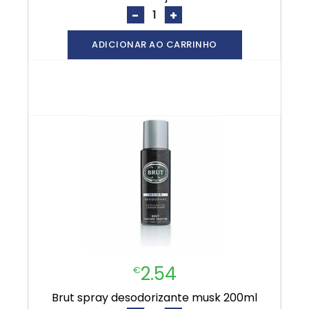
-
+
ADICIONAR AO CARRINHO
2.54
€
brut spray desodorizante musk 200ml