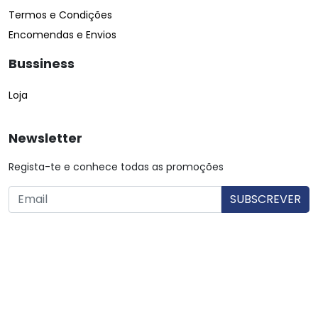
Termos e Condições
Encomendas e Envios
Bussiness
Loja
Newsletter
Regista-te e conhece todas as promoções
O utilizador consente a utilização dos dados. Mais informações:
Política de Privacidade.
© Copyright 2026 Saibarato por
digital connection
, Todos
os direitos reservados