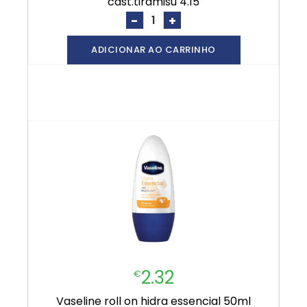
cast.tiramisu 4.15
-
+
ADICIONAR AO CARRINHO
2.32
€
vaseline roll on hidra essencial 50ml