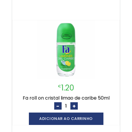
1.20
€
fa roll on cristal limao de caribe 50ml
-
+
ADICIONAR AO CARRINHO