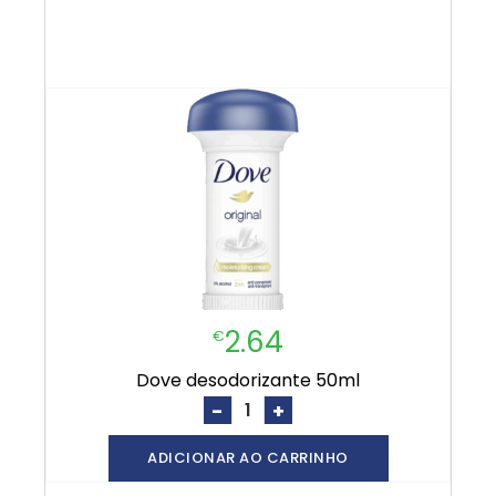
2.64
€
dove desodorizante 50ml
-
+
ADICIONAR AO CARRINHO