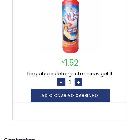
1.52
€
limpabem detergente canos gel lt
-
+
ADICIONAR AO CARRINHO
Contactos