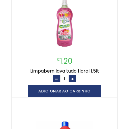
1.20
€
limpabem lava tudo floral 1.5lt
-
+
ADICIONAR AO CARRINHO