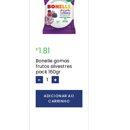
1.81
€
bonelle gomas
frutos silvestres
pack 160gr
-
+
ADICIONAR AO
CARRINHO