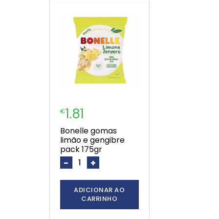
1.81
€
bonelle gomas
limão e gengibre
pack 175gr
-
+
ADICIONAR AO
CARRINHO