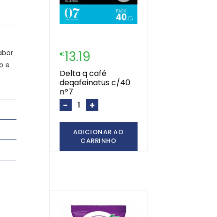
abor
13.19
€
o e
delta q café
deqafeinatus c/40
nº7
-
+
ADICIONAR AO
CARRINHO