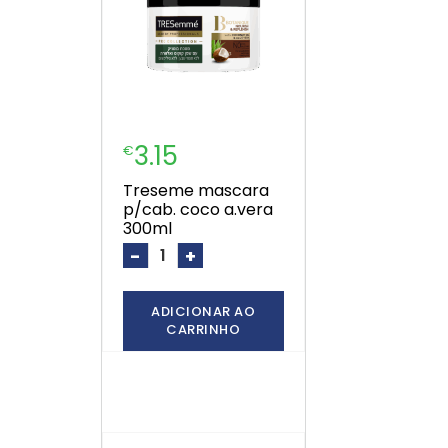
3.15
€
treseme mascara
p/cab. coco a.vera
300ml
-
+
ADICIONAR AO
CARRINHO