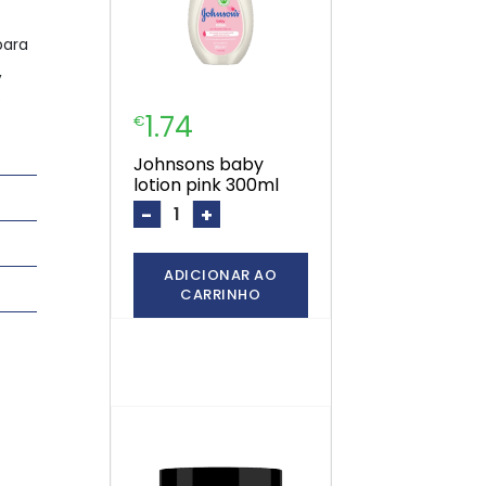
para
,
o
1.74
€
johnsons baby
lotion pink 300ml
-
+
ADICIONAR AO
CARRINHO