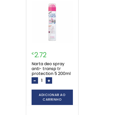
2.72
€
narta deo spray
anti- transp tr
protection 5 200ml
-
+
ADICIONAR AO
CARRINHO